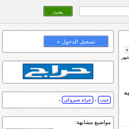
تسجيل الدخول »
4
ه
،
،
جيب
جراند شيروكي
مواضيع مشابهة: