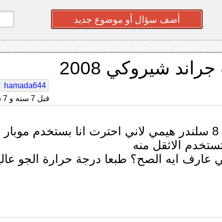
أضف سؤال أو موضوع جديد
اند شيروكي 2008
hamada644
قبل 7 سنه و 7 شهر
ما هو افضل زيت جيب جراند شيروكي 2008 8 سلندر هيمي لاني احترت انا بستخدم موبار
 ني عارف ايه الصح؟ طبعا درجة حرارة الجو عالي